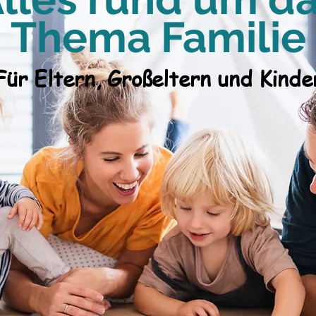
The
ma Familie
Für Elter
n,
Großeltern und Kinde