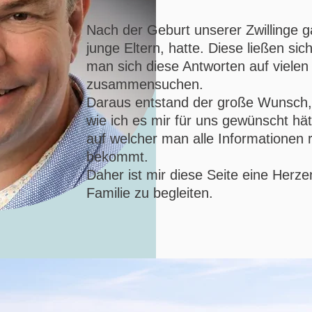
Nach der Geburt unserer Zwillinge gab
junge Eltern, hatte. Diese ließen si
man sich diese Antworten auf vielen 
zusammensuchen.
Daraus entstand der große Wunsch, 
wie ich es mir für uns gewünscht hät
auf welcher man alle Informationen
bekommt.
Daher ist mir diese Seite eine Herz
Familie zu begleiten.