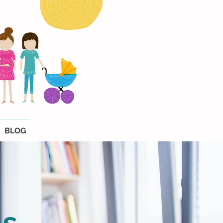
BLOG
as