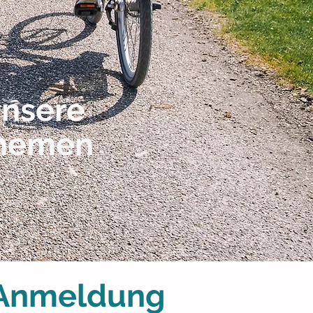
nsere
hemen
 Anmeldung