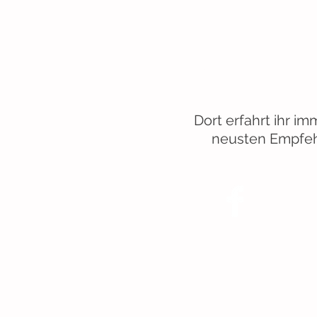
Folgt uns auch auf
Instergr
Dort erfahrt ihr i
neusten
Empfe