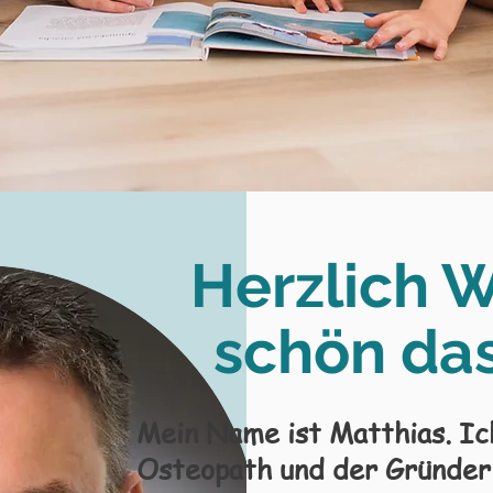
Herzlich
W
schön das
Mein Name ist Matthias. Ich
Osteopath und der
Gründer