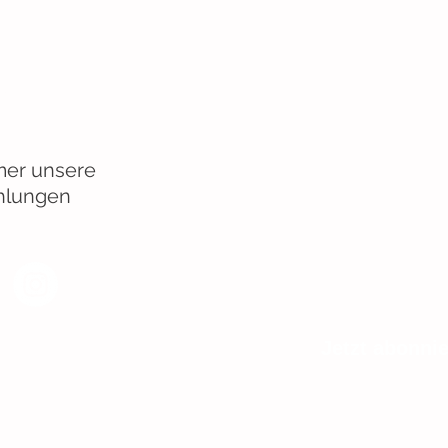
 Facbook und
am
mmer unsere
hlungen
Jetzt abonni