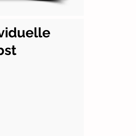
viduelle
bst