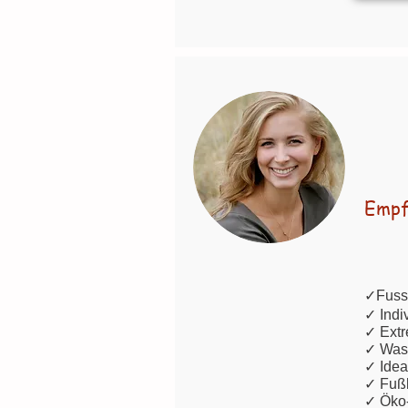
Empfo
✓
Fuss
✓ Indiv
✓ Extr
✓ Wasc
✓ Ideal
✓ Fuß
✓ Öko-