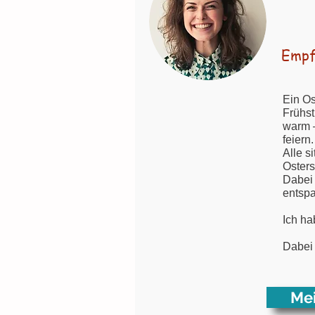
Empf
Ein Os
Frühst
warm –
feiern.
Alle s
Osters
Dabei 
entspa
Ich ha
Dabei 
Mei