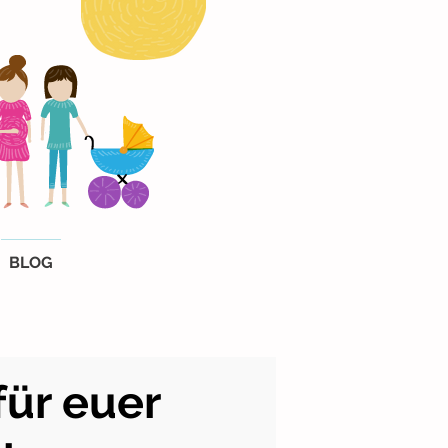
BLOG
für euer